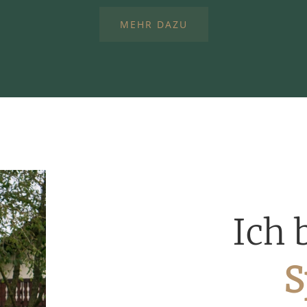
MEHR DAZU
Ich 
S