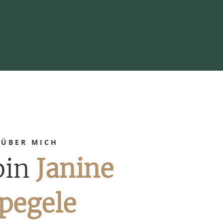
ÜBER MICH
bin
Janine
pegele