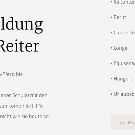
• Reitunte
• Beritt
ldung 
•
Cavaletti
Reiter
• Longe
•
Equisense
-Pferd bis
• Hängertr
• Urlaubs
iener Schule) mit den
en kombiniert. FN-
nicht wie sie heute so
ZU M