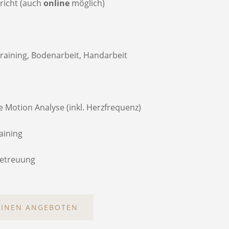
rricht (auch
online
möglich)
training,
Bodenarbeit,
Handarbeit
 Motion Analyse (inkl. Herzfrequenz)
aining
betreuung
EINEN ANGEBOTEN