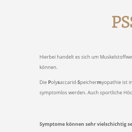
PS
Hierbei handelt es sich um Muskelstoffw
können.
Die
P
oly
s
accarid-
S
peicher
m
yopathie ist
i
symptomlos werden.
Auch sportliche Höc
Symptome können sehr vielschichtig se