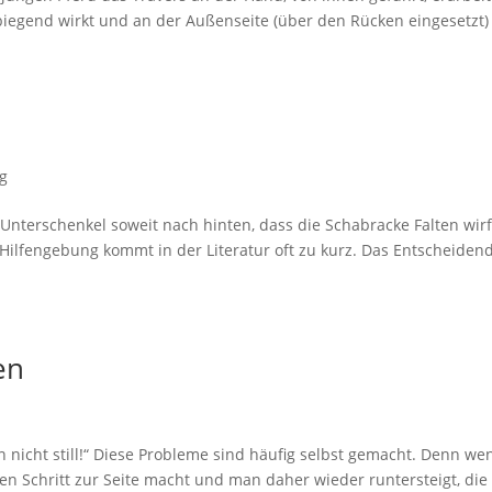
 biegend wirkt und an der Außenseite (über den Rücken eingesetzt)
og
Unterschenkel soweit nach hinten, dass die Schabracke Falten wirf
) Hilfengebung kommt in der Literatur oft zu kurz. Das Entscheiden
en
n nicht still!“ Diese Probleme sind häufig selbst gemacht. Denn we
nen Schritt zur Seite macht und man daher wieder runtersteigt, die