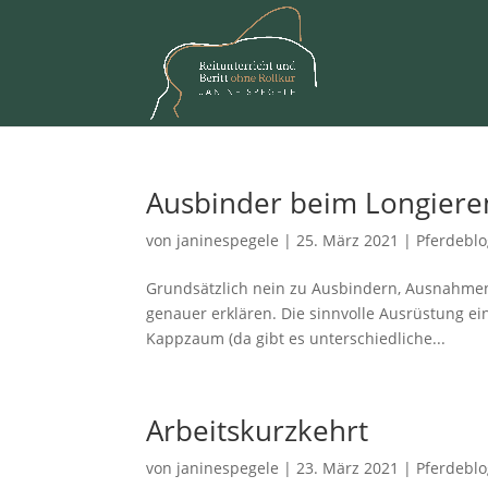
Ausbinder beim Longieren
von
janinespegele
|
25. März 2021
|
Pferdebl
Grundsätzlich nein zu Ausbindern, Ausnahmen
genauer erklären. Die sinnvolle Ausrüstung ei
Kappzaum (da gibt es unterschiedliche...
Arbeitskurzkehrt
von
janinespegele
|
23. März 2021
|
Pferdebl