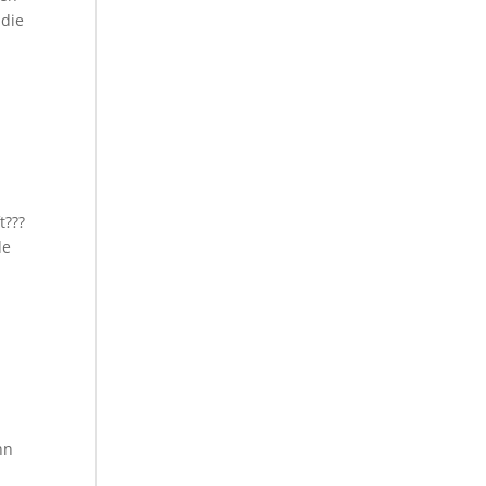
 die
t???
de
nn