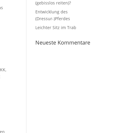
(gebisslos reiten)?
as
Entwicklung des
(Dressur-)Pferdes
Leichter Sitz im Trab
Neueste Kommentare
 KK,
t
ten