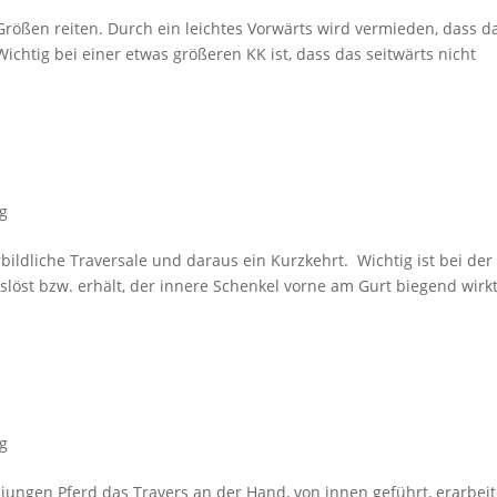
rößen reiten. Durch ein leichtes Vorwärts wird vermieden, dass d
Wichtig bei einer etwas größeren KK ist, dass das seitwärts nicht
og
bildliche Traversale und daraus ein Kurzkehrt. Wichtig ist bei der
löst bzw. erhält, der innere Schenkel vorne am Gurt biegend wirk
og
m jungen Pferd das Travers an der Hand, von innen geführt, erarbei