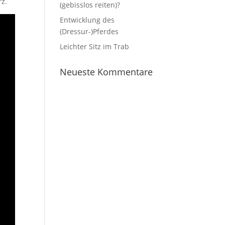
z.
(gebisslos reiten)?
Entwicklung des
(Dressur-)Pferdes
Leichter Sitz im Trab
Neueste Kommentare