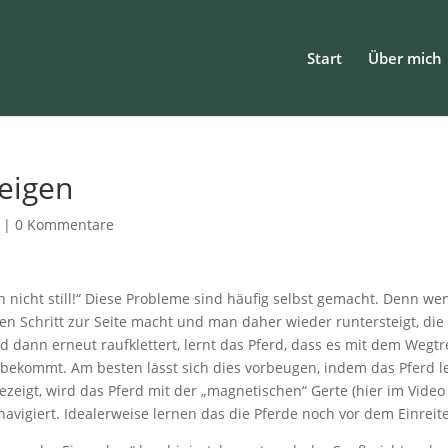
Start
Über mich
eigen
|
0 Kommentare
n nicht still!“ Diese Probleme sind häufig selbst gemacht. Denn we
nen Schritt zur Seite macht und man daher wieder runtersteigt, die
d dann erneut raufklettert, lernt das Pferd, dass es mit dem Wegt
bekommt. Am besten lässt sich dies vorbeugen, indem das Pferd le
ezeigt, wird das Pferd mit der „magnetischen“ Gerte (hier im Video
 navigiert. Idealerweise lernen das die Pferde noch vor dem Einreit